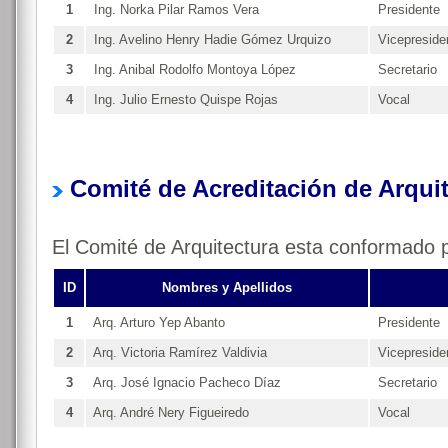
1
Ing. Norka Pilar Ramos Vera
Presidente
2
Ing. Avelino Henry Hadie Gómez Urquizo
Vicepreside
3
Ing. Anibal Rodolfo Montoya López
Secretario
4
Ing. Julio Ernesto Quispe Rojas
Vocal
Comité de Acreditación de Arquit
El Comité de Arquitectura esta conformado p
ID
Nombres y Apellidos
1
Arq. Arturo Yep Abanto
Presidente
2
Arq. Victoria Ramírez Valdivia
Vicepreside
3
Arq. José Ignacio Pacheco Díaz
Secretario
4
Arq. André Nery Figueiredo
Vocal