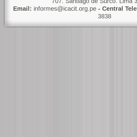
707. Santiago de Surco. Lima 
Email:
informes@icacit.org.pe
- Central Tel
3838