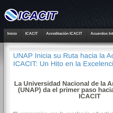
Inicio
ICACIT
Acreditación ICACIT
Acuerdos In
UNAP Inicia su Ruta hacia la A
ICACIT: Un Hito en la Excelenc
La Universidad Nacional de la 
(UNAP) da el primer paso hacia
ICACIT