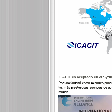
ICACIT es aceptado en el Syd
Por unanimidad como miembro provis
las más prestigiosas agencias de acr
mundo.