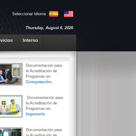
Seleccionar Idioma
Thursday, August 6, 2026
vicios
Interno
Documentación para
la Acreditación de
Programas en
Computación
.
Documentación para
la Acreditación de
Programas en
Ingeniería
.
Documentación para
la Acreditación de